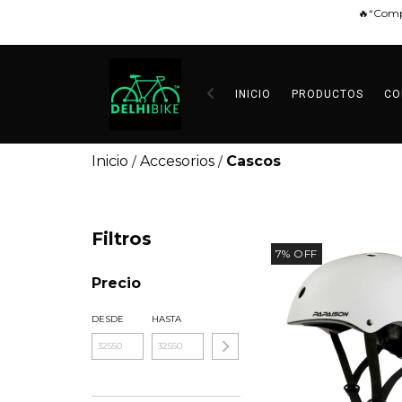
🔥“Comp
INICIO
PRODUCTOS
CO
Inicio
Accesorios
Cascos
/
/
Filtros
7
%
OFF
Precio
DESDE
HASTA