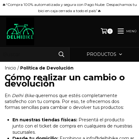
🔥“Compra 100% automatizada y segura con Pago Nube. Despachamos tu
bici en caja cerrada a todo el país”🔥
MENÚ
0
PRODUCTOS
Inicio
/
Política de Devolución
Cómo realizar un cambio o
devolución
En
Delhi Bike
queremos que estés completamente
satisfecho con tu compra. Por eso, te ofrecemos dos
formas sencillas para cambiar o devolver tus productos:
En nuestras tiendas físicas:
Presentá el producto
junto con el ticket de compra en cualquiera de nuestras
sucursales.
Desde tu domicilio:
Escribinos a
info@delhibike.com.ar