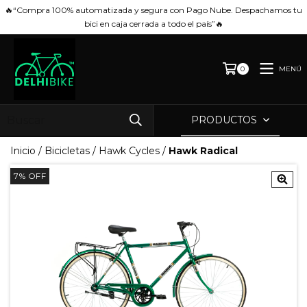
🔥“Compra 100% automatizada y segura con Pago Nube. Despachamos tu
bici en caja cerrada a todo el país”🔥
MENÚ
0
PRODUCTOS
Inicio
/
Bicicletas
/
Hawk Cycles
/
Hawk Radical
7
%
OFF